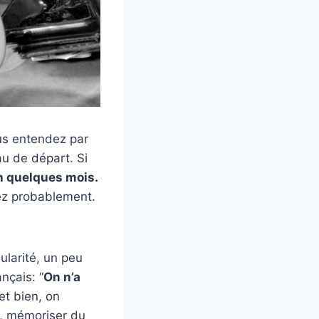
ous entendez par
au de départ. Si
n quelques mois.
ez probablement.
ularité, un peu
nçais: “
On n’a
et bien, on
e, mémoriser du