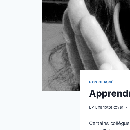
NON CLASSÉ
Apprendr
By
CharlotteRoyer
Certains collègue