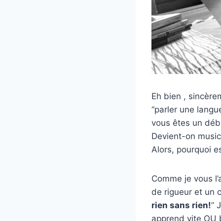
Eh bien , sincère
“parler une langu
vous êtes un débu
Devient-on music
Alors, pourquoi e
Comme je vous l’a
de rigueur et un c
rien sans rien!
” 
apprend vite OU 