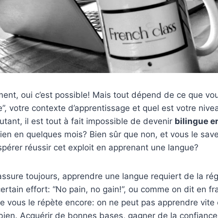
ment, oui c’est possible! Mais tout dépend de ce que v
e”, votre contexte d’apprentissage et quel est votre nive
tant, il est tout à fait impossible de devenir
bilingue e
ien en quelques mois? Bien sûr que non, et vous le sav
spérer réussir cet exploit en apprenant une langue?
ssure toujours, apprendre une langue requiert de la rég
ertain effort: “No pain, no gain!”, ou comme on dit en fra
Je vous le répète encore: on ne peut pas apprendre vite 
bien. Acquérir de bonnes bases, gagner de la confianc