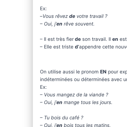
Ex:
–
Vous rêvez
de
votre travail ?
– Oui, j’
en
rêve souvent.
– Il est très fier
de
son travail. Il
en
est
– Elle est triste
d’
appendre cette nouve
On utilise aussi le pronom
EN
pour exp
indéterminées ou déterminées avec u
Ex:
– Vous mangez de la viande ?
– Oui, j’
en
mange tous les jours.
– Tu bois du café ?
– Oui, j’
en
bois tous les matins.