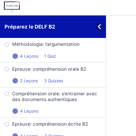
Préparez le DELF B2
Méthodologie: l’argumentation
4 Leçons
|
1 Quiz
Epreuve: compréhension orale B2
Le thème et la thèse d’un texte
2 Leçons
|
3 Quizzes
Les arguments
Compréhension orale: s’entrainer avec
Compréhension orale B2: prendre
Les exemples
des documents authentiques
des notes
Le plan argumentatif
4 Leçons
Compréhension orale: comprendre
les questions
Argumentation en 150 mots
Epreuve: compréhension écrite B2
L’homosexualité, un rapport contre-
nature?
DELF B2 compréhension orale –
4 Leçons
|
3 Quizzes