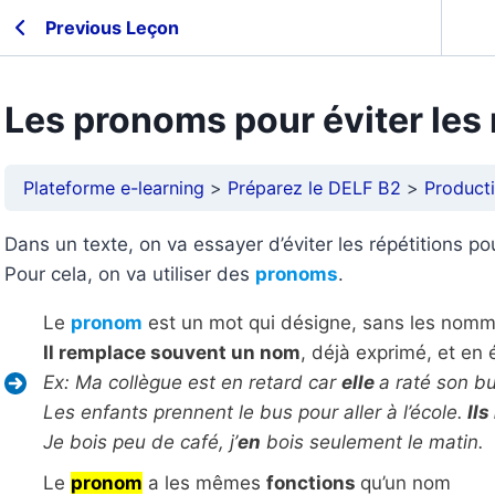
Previous Leçon
Les pronoms pour éviter les 
Plateforme e-learning
Préparez le DELF B2
Producti
Dans un texte, on va essayer d’éviter les répétitions pou
Pour cela, on va utiliser des
pronoms
.
Le
pronom
est un mot qui désigne, sans les nomm
Il remplace souvent un nom
, déjà exprimé, et en é
Ex: Ma collègue est en retard car
elle
a raté son bu
Les enfants prennent le bus pour aller à l’école.
Ils 
Je bois peu de café, j’
en
bois seulement le matin.
Le
pronom
a les mêmes
fonctions
qu’un nom