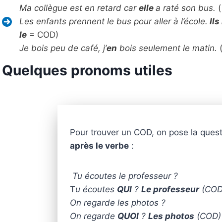
Ma collègue est en retard car
elle
a raté son bus.
Les enfants prennent le bus pour aller à l’école.
Ils 
le
= COD)
Je bois peu de café, j’
en
bois seulement le matin.
Quelques pronoms utiles
Pour trouver un COD, on pose la ques
après le verbe
:
Tu écoutes le professeur ?
T
u écoutes
QUI
?
Le professeur
(COD
On regarde les photos ?
On regarde
QUOI
?
Les photos
(COD)