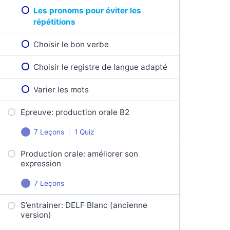
L’accord du participe passé
Les pronoms pour éviter les
Production écrite DELF B2
répétitions
Le subjonctif présent
Choisir le bon verbe
Indicatif, subjonctif ou infinitif?
Choisir le registre de langue adapté
Les accents
Varier les mots
Corriger ses erreurs
Epreuve: production orale B2
7 Leçons
|
1 Quiz
Production orale: améliorer son
Présenter un texte déclencheur
expression
Trouver et formuler une
7 Leçons
problématique
S’entrainer: DELF Blanc (ancienne
Donner son opinion
Trouver des arguments
version)
Expliquer avec les pronoms relatifs