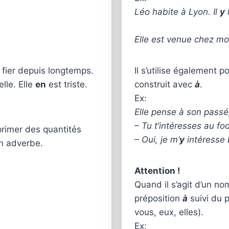
Léo habite à Lyon. Il
y
Elle est venue chez moi
 fier depuis longtemps.
Il s’utilise également 
lle. Elle
en
est triste.
construit avec
à
.
Ex:
Elle pense à son passé
– Tu t’intéresses au foo
rimer des quantités
– Oui, je m’
y
intéresse
n adverbe.
Attention !
Quand il s’agit d’un n
préposition
à
suivi du p
vous, eux, elles).
Ex: