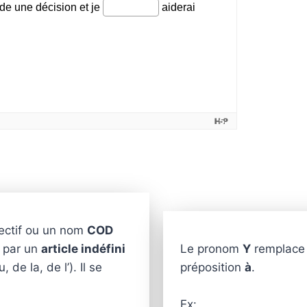
ectif ou un nom
COD
t par un
article indéfini
Le pronom
Y
remplace
u, de la, de l’). Il se
préposition
à
.
Ex: