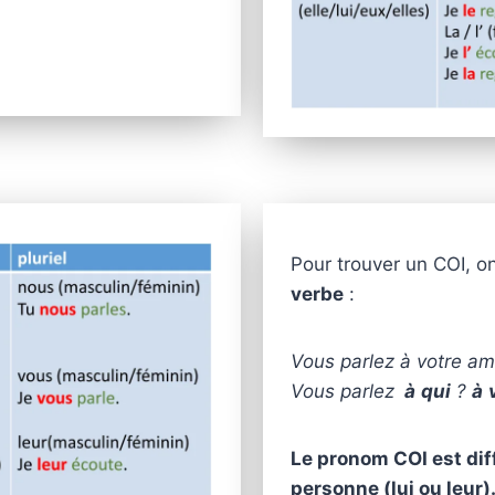
Pour trouver un COI, o
verbe
:
Vous parlez à votre am
Vous parlez
à
qui
?
à
Le pronom COI est dif
personne (lui ou leur)