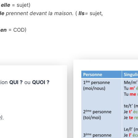
(
elle
= sujet)
le
prennent devant la maison.
(
Ils
=
sujet
,
(
en
= COD)
tion
QUI ?
ou
QUOI ?
).