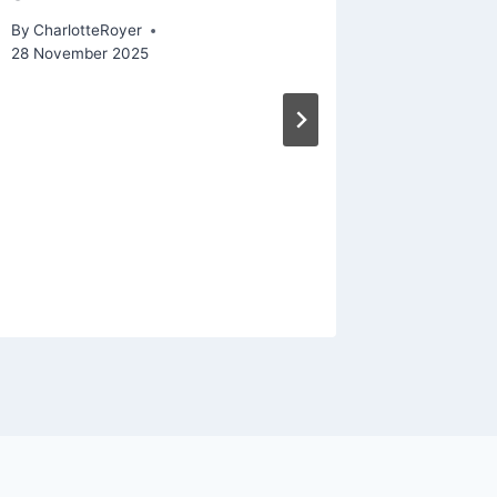
By
CharlotteRoyer
28 November 2025
5 infos
By
Charlot