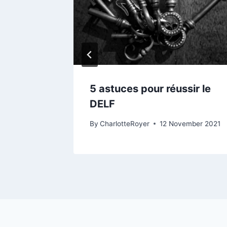
ançais?
5 astuces pour réussir le
DELF
uary 2023
By
CharlotteRoyer
12 November 2021