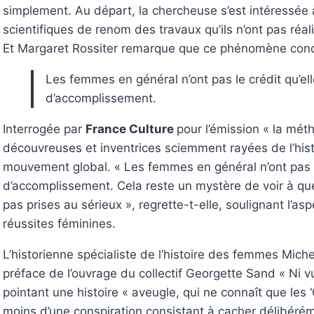
simplement. Au départ, la chercheuse s’est intéressée à 
scientifiques de renom des travaux qu’ils n’ont pas réal
Et Margaret Rossiter remarque que ce phénomène con
Les femmes en général n’ont pas le crédit qu’el
d’accomplissement.
Interrogée par
France Culture
pour l’émission « la mét
découvreuses et inventrices sciemment rayées de l’histoir
mouvement global. « Les femmes en général n’ont pas le
d’accomplissement. Cela reste un mystère de voir à quel
pas prises au sérieux », regrette-t-elle, soulignant l’a
réussites féminines.
L’historienne spécialiste de l’histoire des femmes Miche
préface de l’ouvrage du collectif Georgette Sand « Ni v
pointant une histoire « aveugle, qui ne connaît que les 
moins d’une conspiration consistant à cacher délibérémen