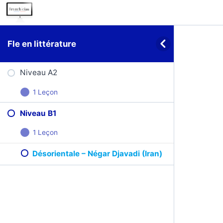
Fle en littérature
Niveau A2
1 Leçon
Niveau B1
Les impatientes – Djaïli Amadou Amal
(Cameroun)
1 Leçon
Désorientale – Négar Djavadi (Iran)