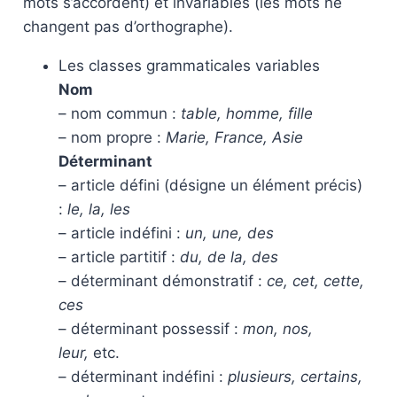
mots s’accordent) et invariables (les mots ne
changent pas d’orthographe).
Les classes grammaticales variables
Nom
– nom commun :
table, homme, fille
– nom propre :
Marie, France, Asie
Déterminant
– article défini (désigne un élément précis)
:
le, la, les
– article indéfini :
un, une, des
– article partitif :
du, de la, des
– déterminant démonstratif :
ce, cet, cette,
ces
– déterminant possessif :
mon, nos,
leur,
etc.
– déterminant indéfini :
plusieurs, certains,