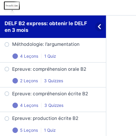
DELF B2 express: obtenir le DELF
en 3 mois
Méthodologie: l’argumentation
4 Leçons
|
1 Quiz
Epreuve: compréhension orale B2
Le thème et la thèse d’un texte
2 Leçons
|
3 Quizzes
Les arguments
Epreuve: compréhension écrite B2
Compréhension orale B2: prendre
Les exemples
des notes
4 Leçons
|
3 Quizzes
Le plan argumentatif
Compréhension orale: comprendre
Epreuve: production écrite B2
Reconnaitre le type d’écrits
les questions
Argumentation en 150 mots
5 Leçons
|
1 Quiz
Déterminer le genre d’un texte
DELF B2 compréhension orale –