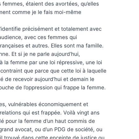
 femmes, étaient des avortées, qu’elles
quement comme je le fais moi-même
m’identifie précisément et totalement avec
’audience, avec ces femmes qui
ançaises et autres. Elles sont ma famille.
e. Et si je ne parle aujourd’hui,
à la femme par une loi répressive, une loi
contraint que parce que cette loi à laquelle
ité de recevoir aujourd’hui et demain le
touche de l’oppression qui frappe la femme.
res, vulnérables économiquement et
elations qui est frappée. Voilà vingt ans
aidé pour la femme d’un haut commis de
 grand avocat, ou d’un PDG de société, ou
l trouvé dans cette enceinte de justice ou