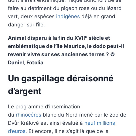
dont il était endémique, risque donc fort de se
faire au détriment du pigeon rose ou du lézard
vert, deux espèces
indigènes
déjà en grand
danger sur l’île.
e
Animal disparu à la fin du XVII
siècle et
emblématique de l’île Maurice, le dodo peut-il
revenir vivre sur ses anciennes terres ? ©
Daniel, Fotolia
Un gaspillage déraisonné
d’argent
Le programme d’insémination
du
rhinocéros
blanc du Nord mené par le zoo de
Dvůr Králové est ainsi évalué à
neuf millions
d’euros
. Et encore, il ne s’agit là que de la