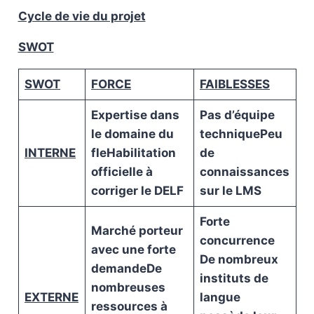
Cycle de vie du projet
SWOT
SWOT
FORCE
FAIBLESSES
Expertise dans
Pas d’équipe
le domaine du
technique
Peu
INTERNE
fle
Habilitation
de
officielle à
connaissances
corriger le DELF
sur le LMS
Forte
Marché porteur
concurrence
avec une forte
De nombreux
demande
De
instituts de
nombreuses
EXTERNE
langue
ressources à