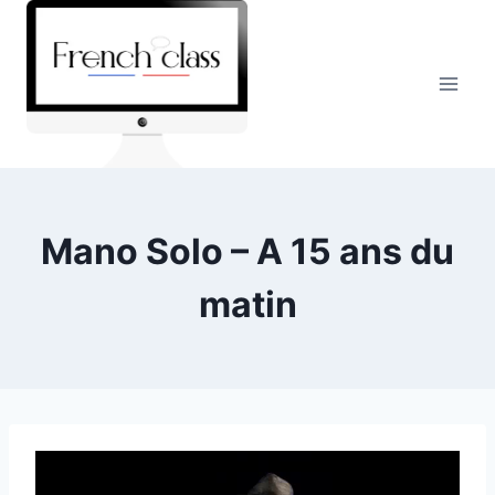
Skip
to
content
Mano Solo – A 15 ans du
matin