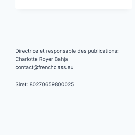
EXPRESS:
OBTENIR
LE
DELF
EN
3
MOIS
Directrice et responsable des publications:
Charlotte Royer Bahja
contact@frenchclass.eu
Siret: 80270659800025