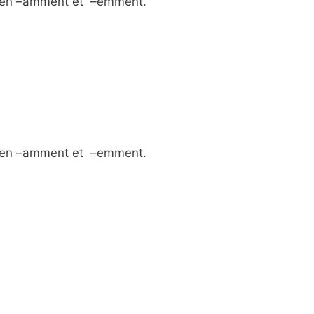
es en –amment et –emment.
es en –amment et –emment.