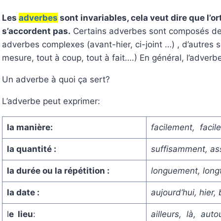
Les
adverbes
sont invariables, cela veut dire que l’o
s’accordent pas.
Certains adverbes sont composés de 2 
adverbes complexes (avant-hier, ci-joint …) , d’autres 
mesure, tout à coup, tout à fait….) En général, l’adverb
Un adverbe à quoi ça sert?
L’adverbe peut exprimer:
la manière:
facilement, facil
la quantité :
suffisamment, as
la durée ou la répétition :
longuement, long
la date :
aujourd’hui, hier,
l
e lieu
:
ailleurs, là, aut