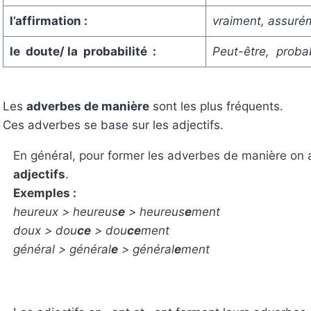
l’affirmation :
vraiment, assuré
le doute/ la probabilité :
Peut-être, proba
Les
adverbes de manière
sont les plus fréquents.
Ces adverbes se base sur les adjectifs.
En général, pour former les adverbes de manière on a
adjectifs
.
Exemples :
heureux > heureus
e
> heureus
e
ment
doux > dou
ce
> dou
ce
ment
général > général
e
> général
e
ment