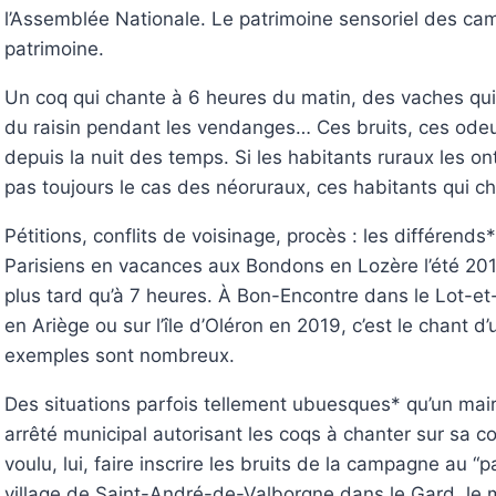
l’Assemblée Nationale. Le patrimoine sensoriel des ca
patrimoine.
Un coq qui chante à 6 heures du matin, des vaches qui
du raisin pendant les vendanges… Ces bruits, ces odeur
depuis la nuit des temps. Si les habitants ruraux les on
pas toujours le cas des néoruraux, ces habitants qui ch
Pétitions, conflits de voisinage, procès : les différen
Parisiens en vacances aux Bondons en Lozère l’été 201
plus tard qu’à 7 heures. À Bon-Encontre dans le Lot-e
en Ariège ou sur l’île d’Oléron en 2019, c’est le chant d
exemples sont nombreux.
Des situations parfois tellement ubuesques* qu’un ma
arrêté municipal autorisant les coqs à chanter sur sa
voulu, lui, faire inscrire les bruits de la campagne au “p
village de Saint-André-de-Valborgne dans le Gard, le 