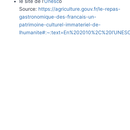
le site de l’
Unesc
o
Source:
https://agriculture.gouv.fr/le-repas-
gastronomique-des-francais-un-
patrimoine-culturel-immateriel-de-
lhumanite#:~:text=En%202010%2C%20l’UN