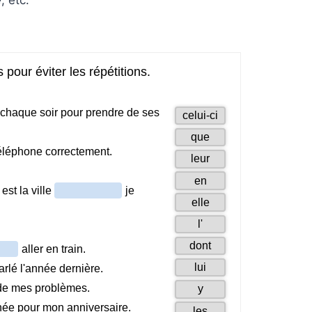
e
, etc.