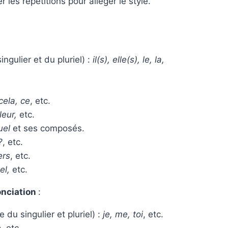
 les répétitions pour alléger le style.
ngulier et du pluriel) :
il(s), elle(s), le, la,
 cela, ce
, etc.
leur,
etc.
uel
et ses composés.
?
, etc.
ers
, etc.
el,
etc.
onciation
:
du singulier et pluriel) :
je, me, toi
, etc.