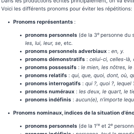
Dans les productions écrites principalement, on va éviter
Voici les différents pronoms pour éviter les répétitions:
Pronoms représentants
:
e
pronoms personnels
(de la 3
personne du si
les, lui, leur, se
, etc.
pronoms personnels adverbiaux
:
en, y.
pronoms démonstratifs
:
celui-ci, celles-là,
pronoms possessifs
:
le mien, les nôtres, le 
pronoms relatifs
:
qui, que, quoi, dont, où, q
pronoms interrogatifs
:
qui ?, quoi ?, lequel 
pronoms numéraux
:
les deux, le quart, le ti
pronoms indéfinis
:
aucun(e), n’importe lequ
Pronoms nominaux, indices de la situation d’én
re
e
pronoms personnels
(de la 1
et 2
personne 