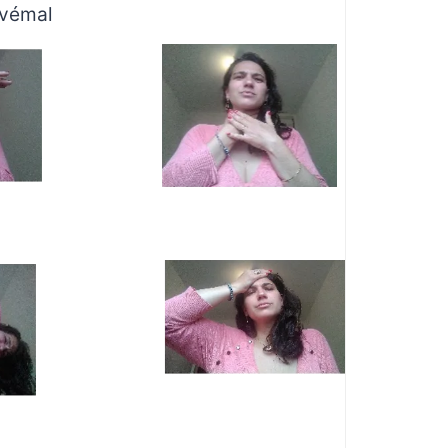
evémal