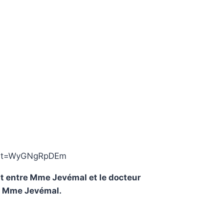
cret=WyGNgRpDEm
nt entre Mme Jevémal et le docteur
r Mme Jevémal.