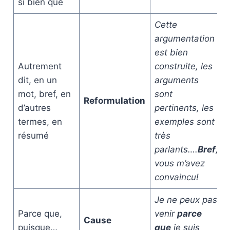
si bien que
Cette
argumentation
est bien
Autrement
construite, les
dit, en un
arguments
mot, bref, en
sont
Reformulation
d’autres
pertinents, les
termes, en
exemples sont
résumé
très
parlants….
Bref
,
vous m’avez
convaincu!
Je ne peux pas
Parce que,
venir
parce
Cause
puisque…
que
je suis