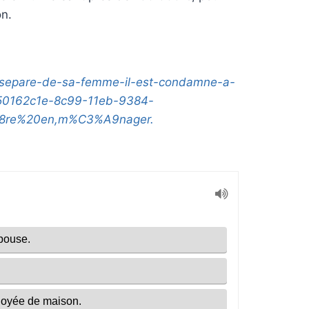
on.
al/separe-de-sa-femme-il-est-condamne-a-
e-50162c1e-8c99-11eb-9384-
A8re%20en,m%C3%A9nager.