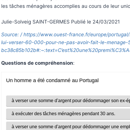
les tâches ménagères accomplies au cours de leur uni
Julie-Solveig SAINT-GERMES Publié le 24/03/2021
Source: / https://www.ouest-france.fr/europe/portug
lui-verser-60-000-pour-ne-pas-avoir-fait-le-menag
bc38c85b102b#:~:text=C’est%20une%20premi%C3%
Questions de compréhension
: